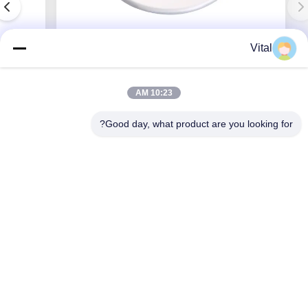
Vital
MDL-R215
10:23 AM
Good day, what product are you looking for?
بهترین قیمت رو بدست بیار
درباره ما
محصولات
با ما تماس بگیرید
0086-757-8852-6548
info@vitallighting.com