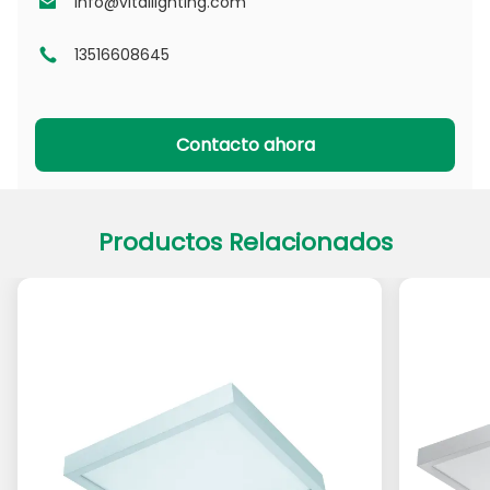
info@vitallighting.com
13516608645
Serie DL
Serie CL
Serie PADL
Serie PACL
Contacto ahora
Productos Relacionados