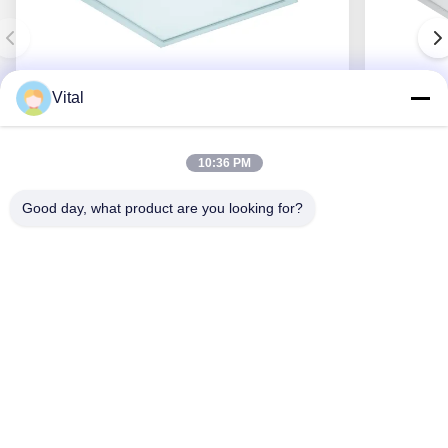
Vital
PACL-S400
10:36 PM
Good day, what product are you looking for?
Consiga el mejor precio
Acerca De Nosotros
Productos
Éntrenos En Contacto Con
0086-757-8852-6548
info@vitallighting.com