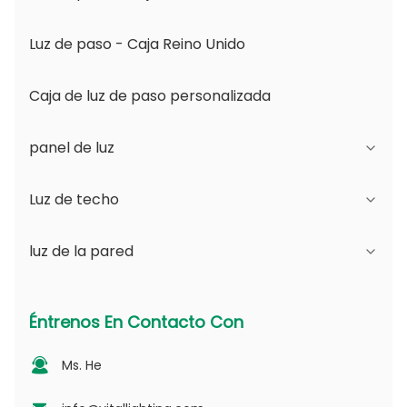
Luz de paso - Caja Reino Unido
Caja de luz de paso personalizada
panel de luz
Luz de techo
Serie JDL
luz de la pared
Serie DSDL
Serie JCL
Serie ASDL
Serie de la PC
Serie B - Ángulo de haz ajustable IP65 y
Éntrenos En Contacto Con
apertura intercambiable
Serie MDL
Serie fotovoltaica
Ms. He
Serie D - Placa de guía de luz punteada
Serie NSDL
Serie PD