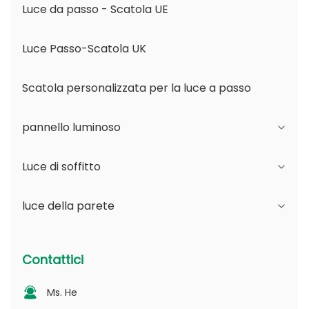
Luce da passo - Scatola UE
Luce Passo-Scatola UK
Scatola personalizzata per la luce a passo
pannello luminoso
Luce di soffitto
Serie JDL
luce della parete
Serie DSDL
Serie JCL
Serie ASDL
Serie del PC
Serie B - IP65 angolo regolabile del fascio e
Contattici
apertura variabile
Serie MDL
Serie fotovoltaica
Ms. He
Serie D - Piastra di guida della luce puntinata