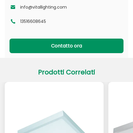
Serie NSDL
Serie PD
info@vitallighting.com
13516608645
Serie DL
Serie CL
Serie PADL
Serie PACL
Contatto ora
Prodotti Correlati