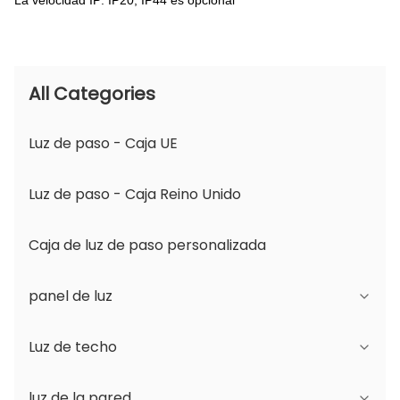
La velocidad IP: IP20, IP44 es opcional
All Categories
Luz de paso - Caja UE
Luz de paso - Caja Reino Unido
Caja de luz de paso personalizada
panel de luz
Luz de techo
Serie JDL
luz de la pared
Serie DSDL
Serie JCL