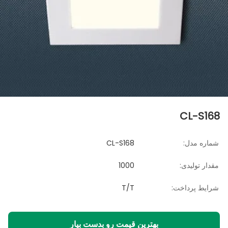
CL-S168
شماره مدل:
CL-S168
مقدار تولیدی:
1000
شرایط پرداخت:
T/T
بهترین قیمت رو بدست بیار