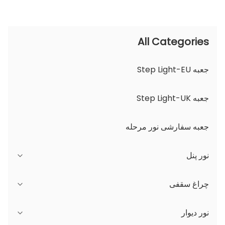
All Categories
جعبه Step Light-EU
جعبه Step Light-UK
جعبه سفارشی نور مرحله
نور پنل
سری JDL
چراغ سقفی
سری DSDL
سری JCL
نور دیوار