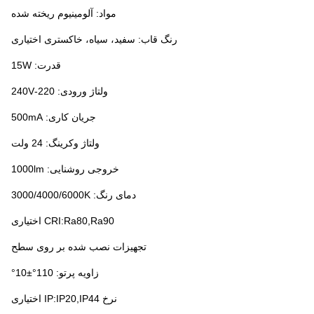
مواد: آلومینیوم ریخته شده
رنگ قاب: سفید، سیاه، خاکستری اختیاری
قدرت: 15W
ولتاژ ورودی: 220-240V
جریان کاری: 50
0mA
ولتاژ وکرینگ: 24 ولت
خروجی روشنایی: 1000lm
دمای رنگ: 3000/4000/6000K
CRI:Ra80,Ra90 اختیاری
تجهیزات نصب شده بر روی سطح
زاویه پرتو: 110°±10°
نرخ IP:IP20,IP44 اختیاری