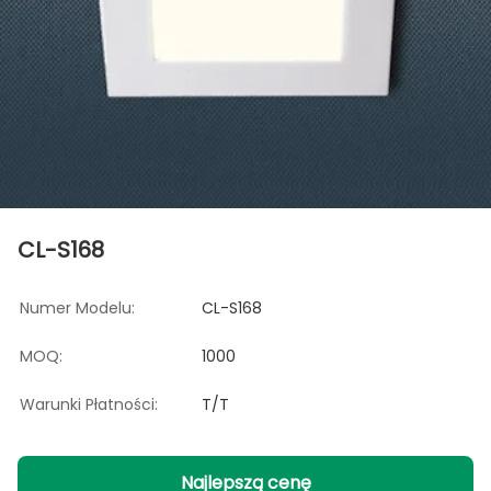
CL-S168
Numer Modelu:
CL-S168
MOQ:
1000
Warunki Płatności:
T/T
Najlepszą cenę