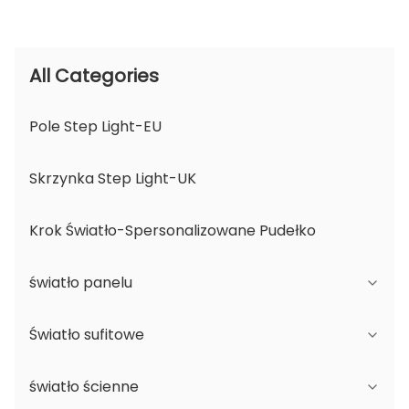
All Categories
Pole Step Light-EU
Skrzynka Step Light-UK
Krok Światło-Spersonalizowane Pudełko
światło panelu
Światło sufitowe
Seria JDL
światło ścienne
Seria DSDL
Seria JCL