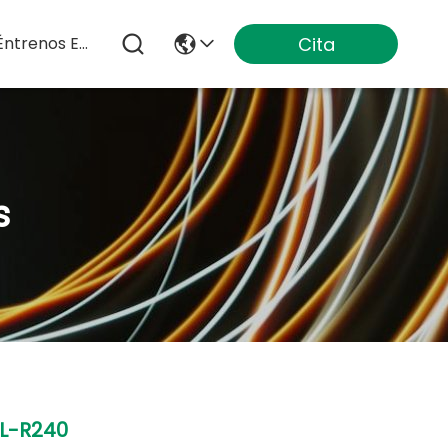
Cita
Éntrenos En Contacto Con
s
L-R240