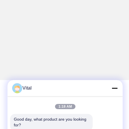
Vital
Contacto rápido
1:18 AM
Teléfono
Good day, what product are you looking 
86-0757-8852-6548
for?