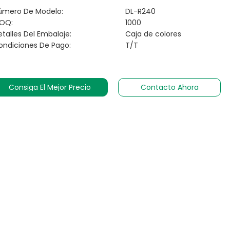
úmero De Modelo:
DL-R240
OQ:
1000
talles Del Embalaje:
Caja de colores
ondiciones De Pago:
T/T
Consiga El Mejor Precio
Contacto Ahora