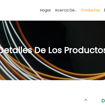
Hogar
Acerca De Nosotros
Productos
Detalles De Los Producto
D