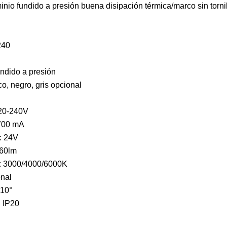
minio fundido a presión buena disipación térmica/marco sin torni
240
undido a presión
o, negro, gris opcional
220-240V
 700 mA
: 24V
760lm
r: 3000/4000/6000K
nal
±10°
: IP20