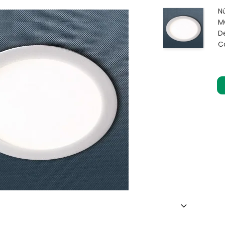
N
M
De
C