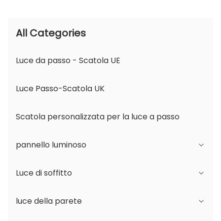
All Categories
Luce da passo - Scatola UE
Luce Passo-Scatola UK
Scatola personalizzata per la luce a passo
pannello luminoso
Luce di soffitto
Serie JDL
luce della parete
Serie DSDL
Serie JCL