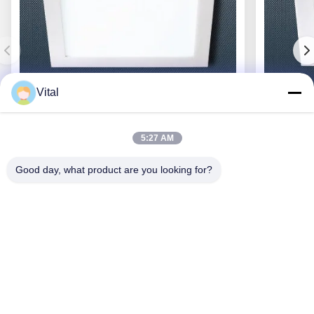
Vital
DL-S300
5:27 AM
Good day, what product are you looking for?
En İyi Fiyatı Alın
Bizim Hakkımızda
Ürünler
Bizimle İletişim
0086-757-8852-6548