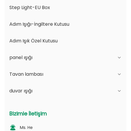
Step Light-EU Box
Adım Işığı-İngiltere Kutusu
Adım Işık Özel Kutusu
panel ışığı
Tavan lambası
JDL Serisi
duvar ışığı
DSDL Serisi
JCL Serisi
ASDL Serisi
PC serisi
B Serisi - IP65 Düzenlenebilir Işık açısı ve
Bizimle İletişim
Değişilebilir Aperture
MDL Serisi
PV Serisi
Ms. He