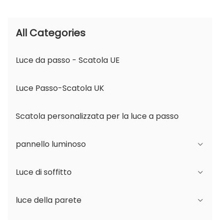
All Categories
Luce da passo - Scatola UE
Luce Passo-Scatola UK
Scatola personalizzata per la luce a passo
pannello luminoso
Luce di soffitto
Serie JDL
luce della parete
Serie DSDL
Serie JCL