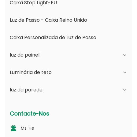
Caixa Step Light-EU
Luz de Passo - Caixa Reino Unido
Caixa Personalizada de Luz de Passo
luz do painel
Luminária de teto
Série JDL
luz da parede
Série DSDL
Série JCL
Série ASDL
Série do PC
Série B - Ângulo de Feixe Ajustável IP65 e
Contacte-Nos
Abertura Mutável
Série MDL
Série fotovoltaica
Ms. He
Série D - Placa de Guia de Luz Pontilhada