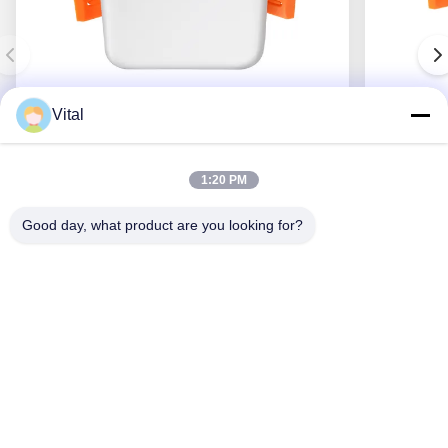
Vital
NSDL-S75
1:20 PM
Good day, what product are you looking for?
Obtenha o melhor preço
Sobre Nós
Produtos
Contacte-Nos
0086-757-8852-6548