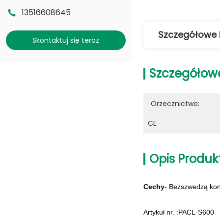
13516608645
Szczegółowe 
Skontaktuj się teraz
Szczegółow
Orzecznictwo:
CE
Opis Produk
Cechy
- Bezszwedzą kons
Artykuł nr. :PACL-S600