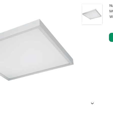
N
M
W