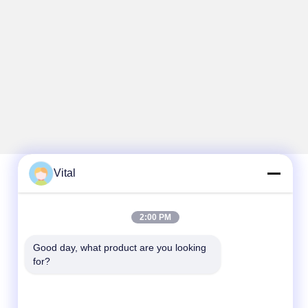
Vital
Szybki kontakt
2:00 PM
Tel.
Good day, what product are you looking 
86-0757-8852-6548
for?
Wiadomość elektroniczna
info@vitallighting.com