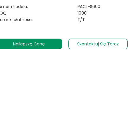
umer modelu:
PACL-S600
OQ:
1000
arunki płatności:
T/T
Najlepszą Cenę
Skontaktuj Się Teraz