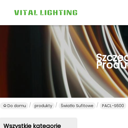
Szcze
Produ
Do domu
produkty
Światło Sufitowe
PACL-S600
Wszystkie kategorie