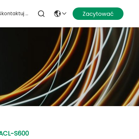
Zacytować
Skontaktuj Się Z Nami
ACL-S600