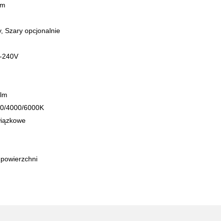
mm
y, Szary opcjonalnie
0-240V
0lm
00/4000/6000K
iązkowe
 powierzchni