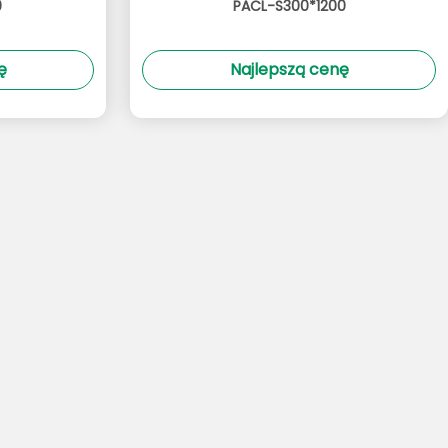
0
PACL-S300*1200
ę
Najlepszą cenę