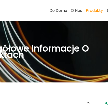
Do Domu
O Nas
Produkty
gółowe Informacje O
ktach
P