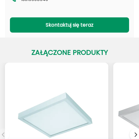
Seria DL
Seria CL
Seria PADL
Seria PACL
Skontaktuj się teraz
ZAŁĄCZONE PRODUKTY