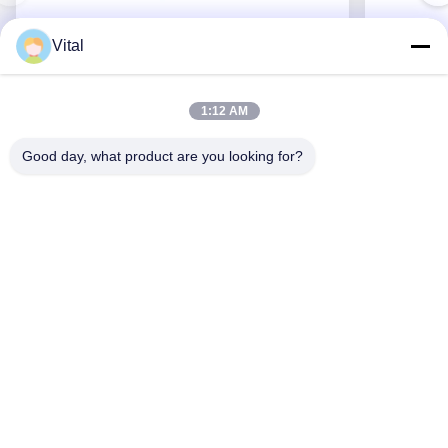
Vital
PACL-S400
1:12 AM
Good day, what product are you looking for?
Najlepszą cenę
O Nas
Produkty
Skontaktuj Się Z Nami
0086-757-8852-6548
info@vitallighting.com