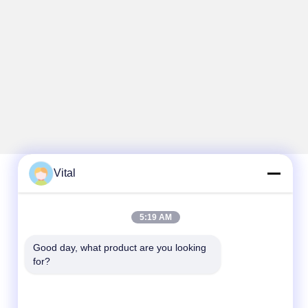
Vital
تماس سریع
5:19 AM
تلفن
Good day, what product are you looking 
86-0757-8852-6548
for?
ایمیل
info@vitallighting.com