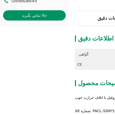
13516608645
حالا تماس بگیرید
ات دقیق
اطلاعات دقیق
گواهی:
CE
یحات محصول
کالا: PACL-S300*1200