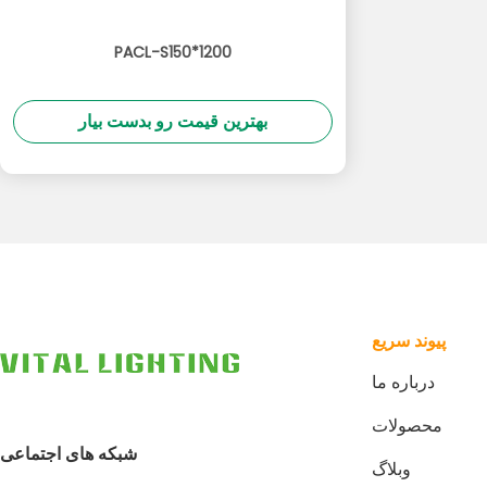
PACL-S150*1200
بهترین قیمت رو بدست بیار
پيوند سريع
درباره ما
محصولات
شبکه های اجتماعی
وبلاگ