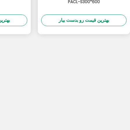
PACL-S300*600
بهترین قیمت رو بدست بیار
بهتری