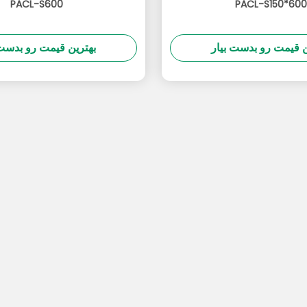
PACL-S600
PACL-S150*600
ن قیمت رو بدست بیار
بهترین قیمت رو بدست 