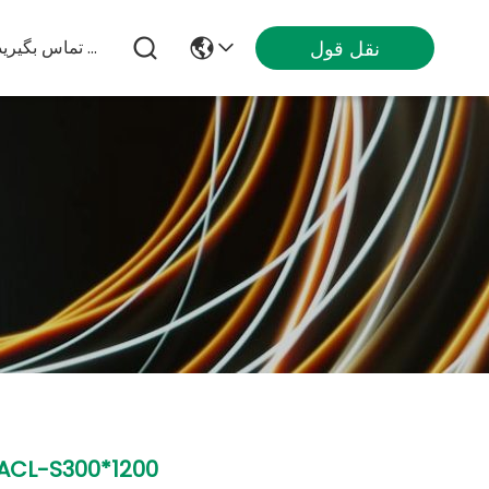
نقل قول
با ما تماس بگیرید
ACL-S300*1200