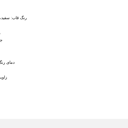
اندازه: 300x1200x50 میلی‌متر
رنگ قاب: سفید، مشکی، خاکستری اختیاری
ولتاژ ورودی: 220-240 ولت
جریان کاری: 1000 میلی‌آمپر
دمای رنگ: 3000/4000/6000 کلوین
CRI: Ra80، Ra90 اختیاری
زاویه پرتو: 110 درجه±10 درجه