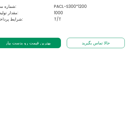
PACL-S300*1200
شماره مدل:
1000
مقدار تولیدی:
T/T
شرایط پرداخت:
حالا تماس بگیرید
بهترین قیمت رو بدست بیار