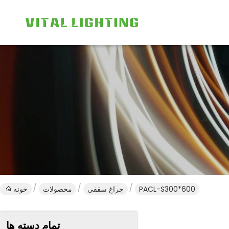
PACL-S300*600
چراغ سقفی
محصولات
خونه
تمام دسته ها