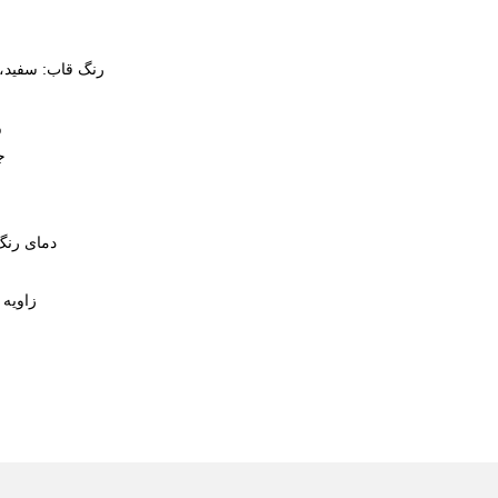
اندازه: 300x600x50 میلی‌متر
رنگ قاب: سفید، مشکی، خاکستری اختیاری
ولتاژ ورودی: 220-240 ولت
جریان کاری: 700 میلی آمپر
دمای رنگ: 3000/4000/6000 کلوین
CRI: Ra80، Ra90 اختیاری
زاویه پرتو: 110 درجه ± 10 درجه