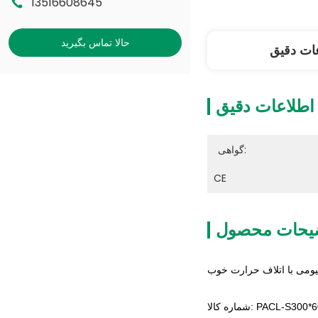
13516608645
حالا تماس بگیرید
ات دقیق
اطلاعات دقیق
گواهی:
CE
یحات محصول
ه کالا: PACL-S300*600