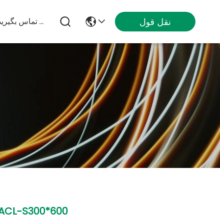
نقل قول
با ما تماس بگیرید
ACL-S300*600