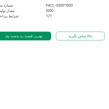
PACL-S300*600
شماره مدل:
1000
مقدار تولیدی:
T/T
شرایط پرداخت:
حالا تماس بگیرید
بهترین قیمت رو بدست بیار