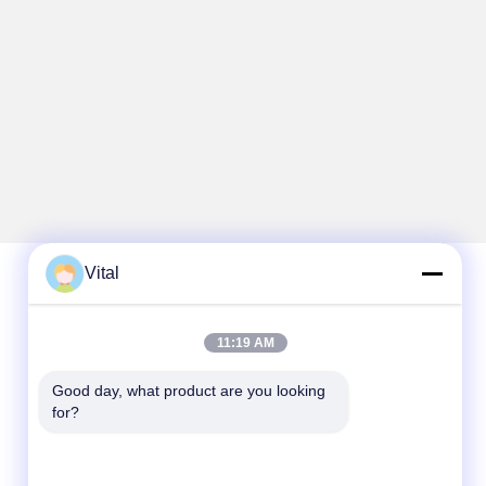
Vital
تماس سریع
11:19 AM
تلفن
Good day, what product are you looking 
86-0757-8852-6548
for?
ایمیل
info@vitallighting.com