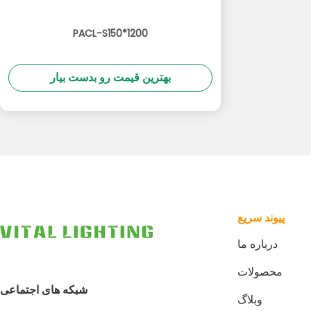
PACL-S150*1200
بهترین قیمت رو بدست بیار
پيوند سريع
درباره ما
محصولات
شبکه های اجتماعی
وبلاگ