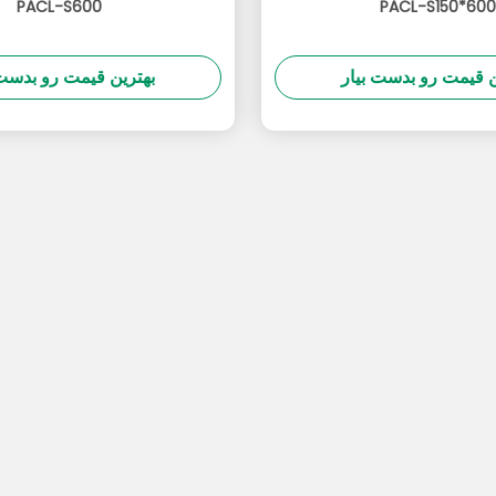
PACL-S600
PACL-S150*600
ن قیمت رو بدست بیار
بهترین قیمت رو بدست 