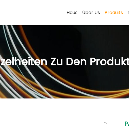
Haus
Über Us
Produits
nzelheiten Zu Den Produk
P