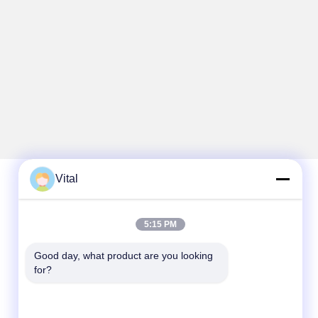
Vital
Schnelle Kontaktaufnahme
5:15 PM
Telefon
Good day, what product are you looking 
86-0757-8852-6548
for?
E-Mail
info@vitallighting.com