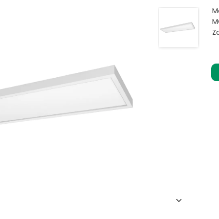
M
M
Z