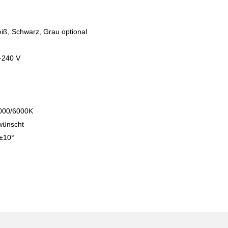
ß, Schwarz, Grau optional
-240 V
4000/6000K
wünscht
°±10°