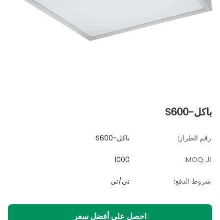
باكل-S600
رقم الطراز:
باكل-S600
الـ MOQ:
1000
شروط الدفع:
تي/تي
احصل على أفضل سعر