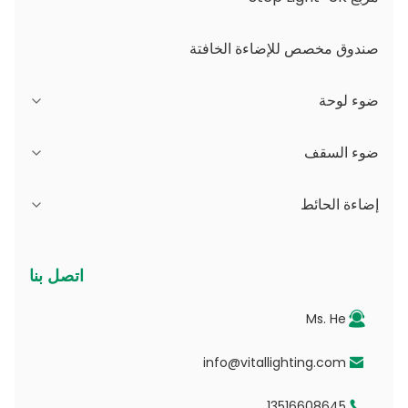
صندوق مخصص للإضاءة الخافتة
ضوء لوحة
سلسلة JDL
ضوء السقف
سلسلة DSDL
سلسلة JCL
إضاءة الحائط
سلسلة ASDL
سلسلة أجهزة الكمبيوتر
سلسلة B - IP65 زاوية شعاع قابلة للتعديل وفتحة قابلة
اتصل بنا
للتغيير
سلسلة MDL
سلسلة الكهروضوئية
Ms. He
السلسلة د - لوحة توجيه الضوء المنقط
سلسلة NSDL
سلسلة PD
info@vitallighting.com
13516608645