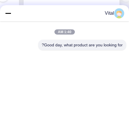
Vital
باكل-S400
1:40 AM
Good day, what product are you looking for?
احصل على أفضل سعر
حولنا
المنتجات
اتصل بنا
0086-757-8852-6548
info@vitallighting.com