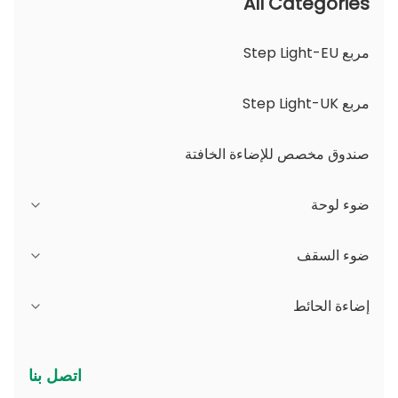
All Categories
مربع Step Light-EU
مربع Step Light-UK
صندوق مخصص للإضاءة الخافتة
ضوء لوحة
سلسلة JDL
ضوء السقف
سلسلة DSDL
سلسلة JCL
إضاءة الحائط
سلسلة ASDL
سلسلة أجهزة الكمبيوتر
سلسلة B - IP65 زاوية شعاع قابلة للتعديل وفتحة قابلة
اتصل بنا
للتغيير