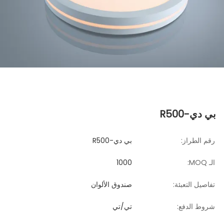
بي دي-R500
رقم الطراز:
بي دي-R500
الـ MOQ:
1000
تفاصيل التعبئة:
صندوق الألوان
شروط الدفع:
تي/تي