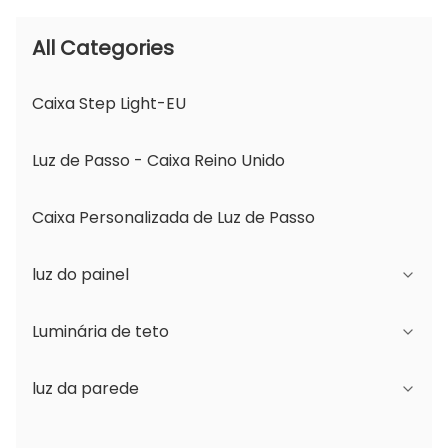
All Categories
Caixa Step Light-EU
Luz de Passo - Caixa Reino Unido
Caixa Personalizada de Luz de Passo
luz do painel
Luminária de teto
Série JDL
luz da parede
Série DSDL
Série JCL
Série ASDL
Série do PC
Série B - Ângulo de Feixe Ajustável IP65 e