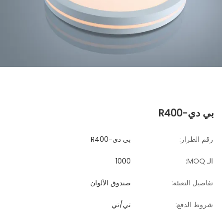
بي دي-R400
رقم الطراز:
بي دي-R400
الـ MOQ:
1000
تفاصيل التعبئة:
صندوق الألوان
شروط الدفع:
تي/تي