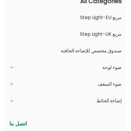
All Categories
مربع Step Light-EU
مربع Step Light-UK
صندوق مخصص للإضاءة الخافتة
ضوء لوحة
سلسلة JDL
ضوء السقف
سلسلة DSDL
سلسلة JCL
إضاءة الحائط
سلسلة ASDL
سلسلة أجهزة الكمبيوتر
سلسلة B - IP65 زاوية شعاع قابلة للتعديل وفتحة قابلة
اتصل بنا
للتغيير