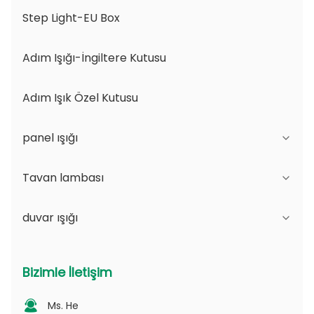
Step Light-EU Box
Adım Işığı-İngiltere Kutusu
Adım Işık Özel Kutusu
panel ışığı
Tavan lambası
JDL Serisi
duvar ışığı
DSDL Serisi
JCL Serisi
ASDL Serisi
PC serisi
B Serisi - IP65 Düzenlenebilir Işık açısı ve
Bizimle İletişim
Değişilebilir Aperture
MDL Serisi
PV Serisi
Ms. He