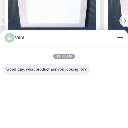
Vital
DL-S300
11:38 AM
Good day, what product are you looking for?
En İyi Fiyatı Alın
Bizim Hakkımızda
Ürünler
Bizimle İletişim
0086-757-8852-6548