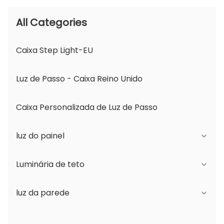
All Categories
Caixa Step Light-EU
Luz de Passo - Caixa Reino Unido
Caixa Personalizada de Luz de Passo
luz do painel
Luminária de teto
Série JDL
luz da parede
Série DSDL
Série JCL
Série ASDL
Série do PC
Série B - Ângulo de Feixe Ajustável IP65 e