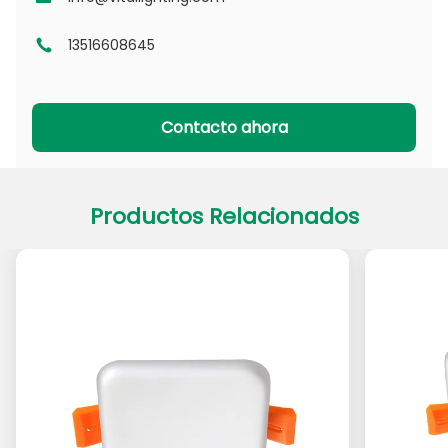
13516608645
Serie DL
Serie CL
Serie PADL
Serie PACL
Contacto ahora
Productos Relacionados