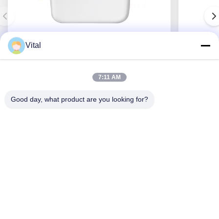
Vital
NSDL-S75
7:11 AM
Good day, what product are you looking for?
Consiga el mejor precio
Acerca De Nosotros
Productos
Éntrenos En Contacto Con
0086-757-8852-6548
info@vitallighting.com