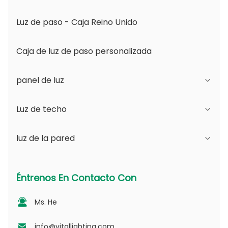
Luz de paso - Caja Reino Unido
Caja de luz de paso personalizada
panel de luz
Luz de techo
Serie JDL
luz de la pared
Serie DSDL
Serie JCL
Serie ASDL
Serie de la PC
Serie B - Ángulo de haz ajustable IP65 y
Éntrenos En Contacto Con
apertura intercambiable
Serie MDL
Serie fotovoltaica
Ms. He
Serie D - Placa de guía de luz punteada
Serie NSDL
Serie PD
info@vitallighting.com