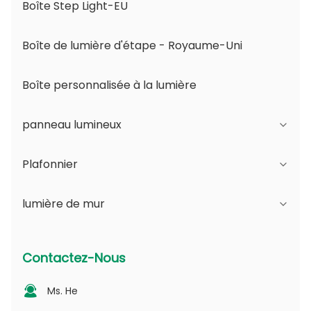
Boîte Step Light-EU
Boîte de lumière d'étape - Royaume-Uni
Boîte personnalisée à la lumière
panneau lumineux
Plafonnier
Série JDL
lumière de mur
Série DSDL
Série JCL
Série ASDL
Série de PC
Série B - IP65 Angle réglable du faisceau et
Contactez-Nous
ouverture variable
Série MDL
Série photovoltaïque
Ms. He
Série D - Plaque guide de lumière à points