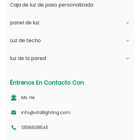
Caja de luz de paso personalizada
panel de luz
Luz de techo
Serie JDL
luz de la pared
Serie DSDL
Serie JCL
Serie ASDL
Serie de la PC
Serie B - Ángulo de haz ajustable IP65 y
Éntrenos En Contacto Con
apertura intercambiable
Serie MDL
Serie fotovoltaica
Ms. He
Serie D - Placa de guía de luz punteada
Serie NSDL
Serie PD
info@vitallighting.com
13516608645
Serie DL
Serie CL