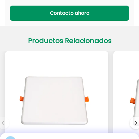
Serie PADL
Serie PACL
Contacto ahora
Productos Relacionados