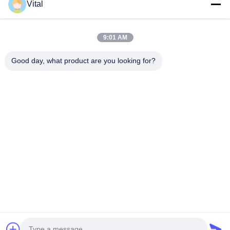
Vital
DSDL-S215
9:01 AM
Good day, what product are you looking for?
Consiga el mejor precio
Acerca De Nosotros
Productos
Éntrenos En Contacto Con
0086-757-8852-6548
info@vitallighting.com
Políticas de privacidad
|
Mapa del Sitio
Derecho de autor © 2026 Vital Lighting CO., Ltd . Todos los derechos reservados.