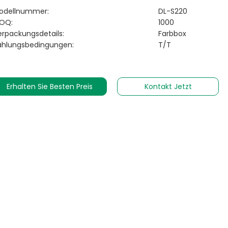
odellnummer:
DL-S220
OQ:
1000
erpackungsdetails:
Farbbox
ahlungsbedingungen:
T/T
Erhalten Sie Besten Preis
Kontakt Jetzt