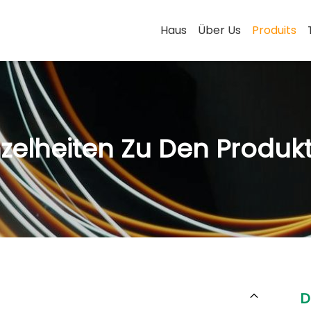
Haus
Über Us
Produits
nzelheiten Zu Den Produk
D