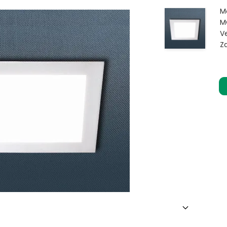
M
M
V
Z