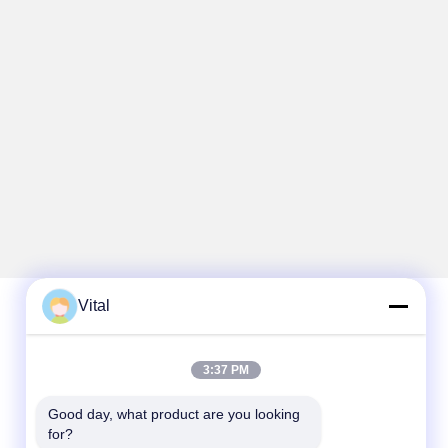
Vital
Schnelle Kontaktaufnahme
3:37 PM
Telefon
Good day, what product are you looking 
86-0757-8852-6548
for?