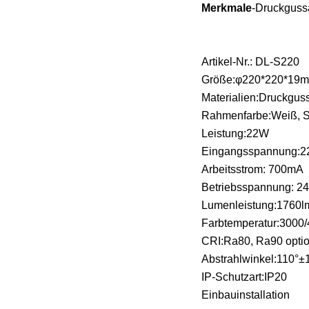
Merkmale
-Druckguss
Artikel-Nr.: DL-S220
Größe:φ220*220*19
Materialien:Druckgu
Rahmenfarbe:Weiß, S
Leistung:22W
Eingangsspannung:
Arbeitsstrom: 700mA
Betriebsspannung: 2
Lumenleistung:1760
Farbtemperatur:3000
CRI:Ra80, Ra90 opti
Abstrahlwinkel:110°±
IP-Schutzart:IP20
Einbauinstallation