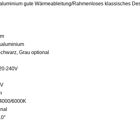
aluminium gute Wärmeableitung/Rahmenloses klassisches Desig
mm
ssaluminium
chwarz, Grau optional
220-240V
4V
lm
/4000/6000K
onal
10°