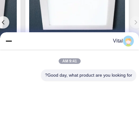
Vital
DL-S300
9:41 AM
Good day, what product are you looking for?
بهترین قیمت رو بدست بیار
درباره ما
محصولات
با ما تماس بگیرید
0086-757-8852-6548