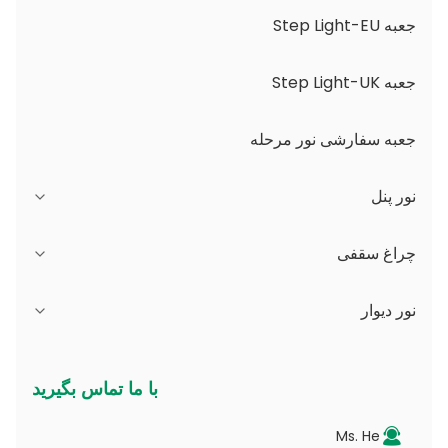
جعبه Step Light-EU
جعبه Step Light-UK
جعبه سفارشی نور مرحله
نور پنل
سری JDL
چراغ سقفی
سری DSDL
سری JCL
نور دیوار
سری ASDL
سری PC
سری B - IP65 زاویه نور قابل تنظیم و دیافراگم قابل
با ما تماس بگیرید
تغییر
سری MDL
سری PV
Ms. He