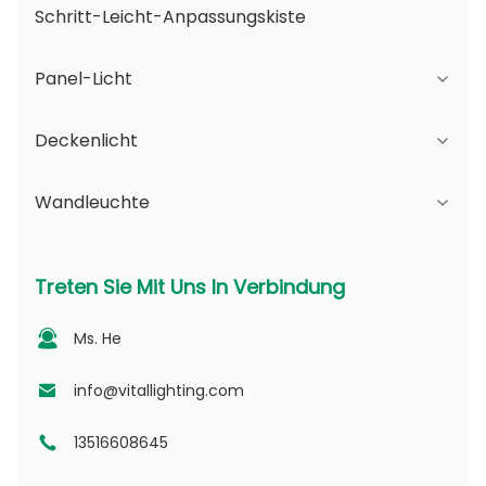
Schritt-Leicht-Anpassungskiste
Panel-Licht
Deckenlicht
JDL-Serie
Wandleuchte
DSDL-Reihe
JCL-Serie
ASDL-Serie
PC-Reihe
Serie B - IP65 Verstellbarer Strahlwinkel und
Treten Sie Mit Uns In Verbindung
veränderbare Öffnung
MDL-Serie
PV-Serie
Ms. He
Serie D - Punktlicht-Leitplatte
NSDL-Serie
PD -Serie
info@vitallighting.com
13516608645
DL-Serie
CL-Serie