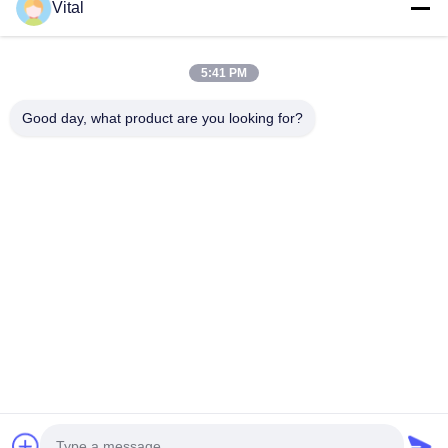
Vital
DSDL-S215
5:41 PM
Good day, what product are you looking for?
Erhalten Sie besten Preis
ÜBER US
Produits
Treten Sie Mit Uns In Verbindung
0086-757-8852-6548
info@vitallighting.com
Privacy policy
|
Sitemap
Urheberrecht 2026 Vital Lighting CO., Ltd . Alle Rechte vorbehalten.