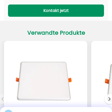
PADL-Serie
PACL-Serie
Kontakt jetzt
Verwandte Produkte