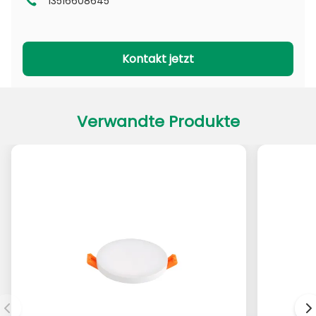
13516608645
DL-Serie
CL-Serie
PADL-Serie
PACL-Serie
Kontakt jetzt
Verwandte Produkte