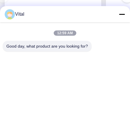
Vital
JDL-R90
12:59 AM
Good day, what product are you looking for?
Erhalten Sie besten Preis
ÜBER US
Produits
Treten Sie Mit Uns In Verbindung
0086-757-8852-6548
info@vitallighting.com