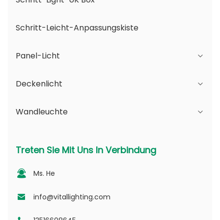
Schritt-Leicht-Anpassungskiste
Panel-Licht
Deckenlicht
JDL-Serie
Wandleuchte
DSDL-Reihe
JCL-Serie
ASDL-Serie
PC-Reihe
Serie B - IP65 Verstellbarer Strahlwinkel und
Treten Sie Mit Uns In Verbindung
veränderbare Öffnung
MDL-Serie
PV-Serie
Ms. He
Serie D - Punktlicht-Leitplatte
NSDL-Serie
PD -Serie
info@vitallighting.com