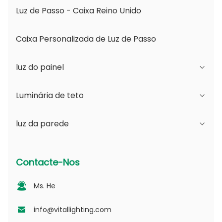
Luz de Passo - Caixa Reino Unido
Caixa Personalizada de Luz de Passo
luz do painel
Luminária de teto
Série JDL
luz da parede
Série DSDL
Série JCL
Série ASDL
Série do PC
Série B - Ângulo de Feixe Ajustável IP65 e
Contacte-Nos
Abertura Mutável
Série MDL
Série fotovoltaica
Ms. He
Série D - Placa de Guia de Luz Pontilhada
Série NSDL
Série PD
info@vitallighting.com