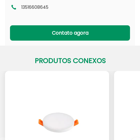
13516608645
Série DL
Série CL
Série PADL
Série PACL
Contato agora
PRODUTOS CONEXOS