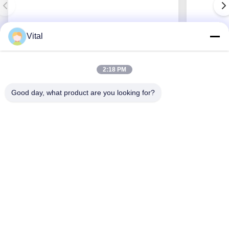
Vital
JDL-R90
2:18 PM
Good day, what product are you looking for?
Obtenha o melhor preço
Sobre Nós
Produtos
Contacte-Nos
0086-757-8852-6548
info@vitallighting.com