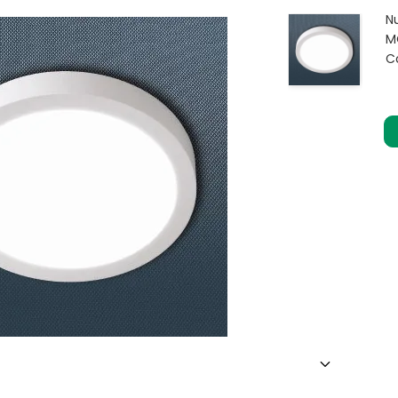
N
M
C