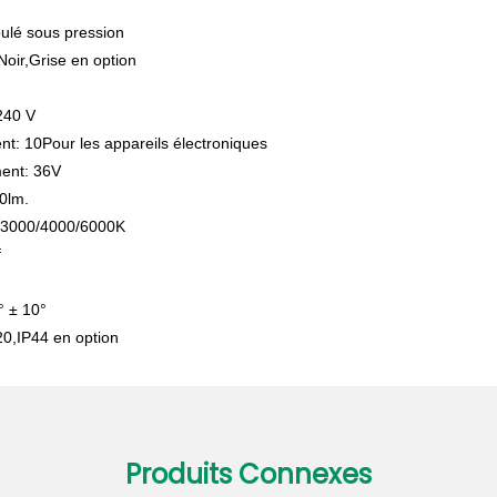
ulé sous pression
oir,Grise en option
240 V
nt: 10
Pour les appareils électroniques
ment: 36V
0lm.
:3000/4000/6000K
f
° ± 10°
20,IP44 en option
Produits Connexes