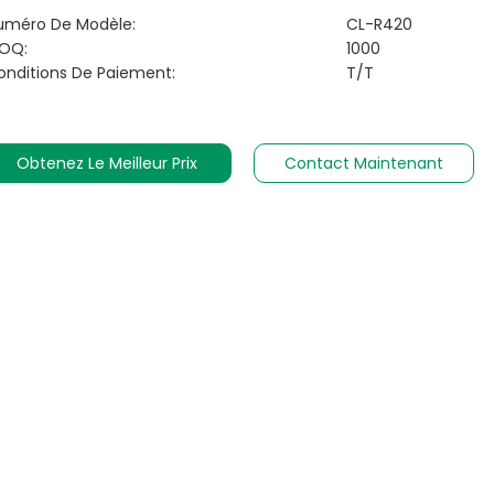
uméro De Modèle:
CL-R420
OQ:
1000
onditions De Paiement:
T/T
Obtenez Le Meilleur Prix
Contact Maintenant