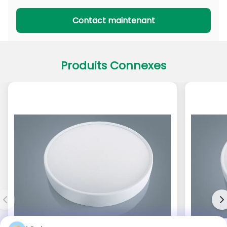
Série PADL
Série PACL
Contact maintenant
Produits Connexes