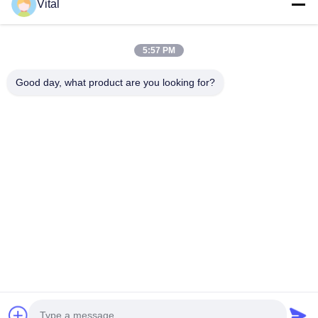
Vital
PV-R400
5:57 PM
Good day, what product are you looking for?
Obtenez le meilleur prix
Au Sujet De Nous
Produits
Contactez-Nous
0086-757-8852-6548
info@vitallighting.com
Politique en matière de protection de la vie privée
|
Plan du site
Droit d'auteur © 2026 Vital Lighting CO., Ltd . Tous droits réservés.