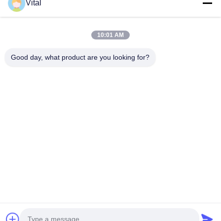
Vital
PV-R400
10:01 AM
Good day, what product are you looking for?
Obtenez le meilleur prix
Au Sujet De Nous
Produits
Contactez-Nous
0086-757-8852-6548
info@vitallighting.com
Politique en matière de protection de la vie privée
|
Plan du site
Droit d'auteur © 2026 Vital Lighting CO., Ltd . Tous droits réservés.