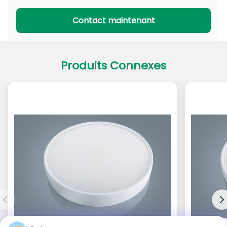
Série PADL
Série PACL
Contact maintenant
Produits Connexes