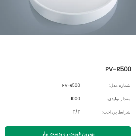
PV-R500
شماره مدل:
PV-R500
مقدار تولیدی:
1000
شرایط پرداخت:
T/T
بهترین قیمت رو بدست بیار