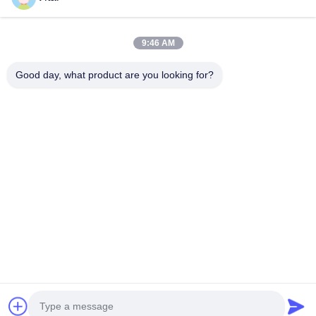
JCL-R200
9:46 AM
Good day, what product are you looking for?
En İyi Fiyatı Alın
Bizim Hakkımızda
Ürünler
Bizimle İletişim
0086-757-8852-6548
info@vitallighting.com
Gizlilik Politikası
|
Site Haritası
Telif Hakkı © 2026 Vital Lighting CO., Ltd - Tüm haklar saklıdır.