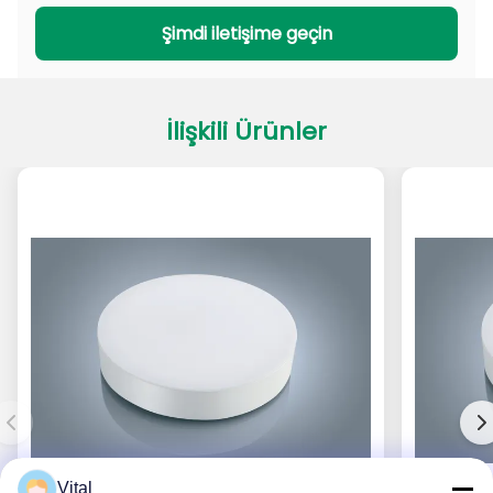
PADL Serisi
PACL Serisi
Şimdi iletişime geçin
İlişkili Ürünler
Vital