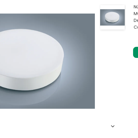
N
M
D
C