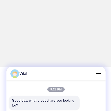
Vital
Contato rápido
9:28 PM
Telefone
Good day, what product are you looking 
86-0757-8852-6548
for?