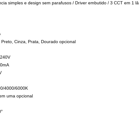
cia simples e design sem parafusos / Driver embutido / 3 CCT em 1 lâ
o
 Preto, Cinza, Prata, Dourado opcional
0-240V
280mA
1V
m
000/4000/6000K
 em uma opcional
0°