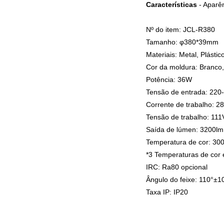
Características
- Aparên
Nº do item: JCL-R380
Tamanho: φ380*39mm
Materiais: Metal, Plástic
Cor da moldura: Branco,
Potência: 36W
Tensão de entrada: 22
Corrente de trabalho: 
Tensão de trabalho: 11
Saída de lúmen: 3200l
Temperatura de cor: 3
*3 Temperaturas de cor
IRC: Ra80 opcional
Ângulo do feixe: 110°±1
Taxa IP: IP20