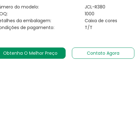
úmero do modelo:
JCL-R380
OQ:
1000
etalhes da embalagem:
Caixa de cores
ondições de pagamento:
T/T
Obtenha O Melhor Preço
Contato Agora