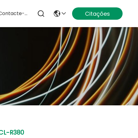
Citações
Contacte-Nos
CL-R380