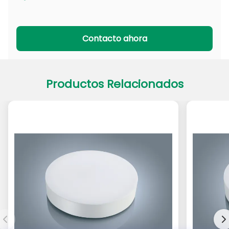
Serie PADL
Serie PACL
Contacto ahora
Productos Relacionados