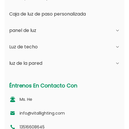
Caja de luz de paso personalizada
panel de luz
Luz de techo
Serie JDL
luz de la pared
Serie DSDL
Serie JCL
Serie ASDL
Serie de la PC
Serie B - Ángulo de haz ajustable IP65 y
Éntrenos En Contacto Con
apertura intercambiable
Serie MDL
Serie fotovoltaica
Ms. He
Serie D - Placa de guía de luz punteada
Serie NSDL
Serie PD
info@vitallighting.com
13516608645
Serie DL
Serie CL