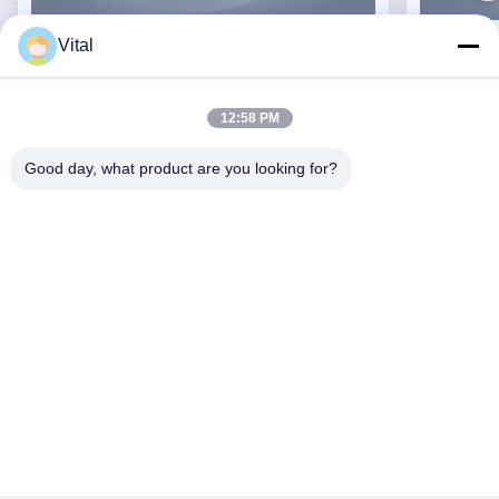
Vital
JCL-R380
12:58 PM
Good day, what product are you looking for?
Consiga el mejor precio
Acerca De Nosotros
Productos
Éntrenos En Contacto Con
0086-757-8852-6548
info@vitallighting.com