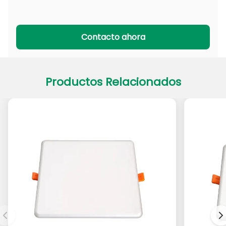
Serie PADL
Serie PACL
Contacto ahora
Productos Relacionados