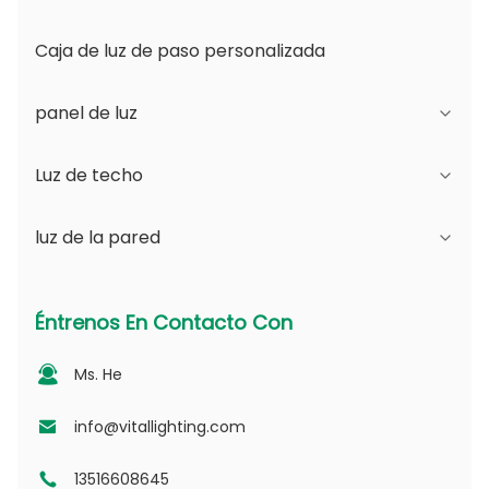
Caja de luz de paso personalizada
panel de luz
Luz de techo
Serie JDL
luz de la pared
Serie DSDL
Serie JCL
Serie ASDL
Serie de la PC
Serie B - Ángulo de haz ajustable IP65 y
Éntrenos En Contacto Con
apertura intercambiable
Serie MDL
Serie fotovoltaica
Ms. He
Serie D - Placa de guía de luz punteada
Serie NSDL
Serie PD
info@vitallighting.com
13516608645
Serie DL
Serie CL