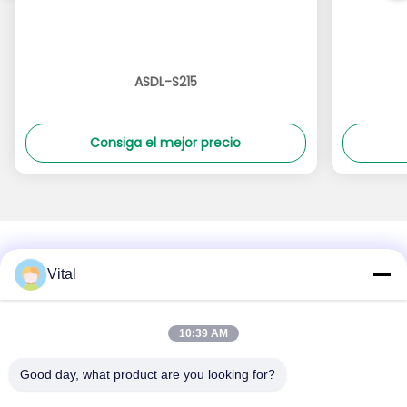
ASDL-S215
Consiga el mejor precio
Vital
Acerca De Nosotros
Productos
Éntrenos En Contacto Con
0086-757-8852-6548
10:39 AM
info@vitallighting.com
Good day, what product are you looking for?