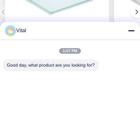
Vital
PACL-S400
1:07 PM
Good day, what product are you looking for?
Obtenha o melhor preço
Sobre Nós
Produtos
Contacte-Nos
0086-757-8852-6548
info@vitallighting.com