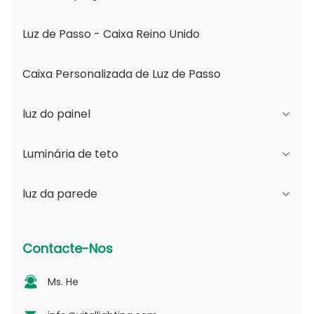
Luz de Passo - Caixa Reino Unido
Caixa Personalizada de Luz de Passo
luz do painel
Luminária de teto
Série JDL
luz da parede
Série DSDL
Série JCL
Série ASDL
Série do PC
Série B - Ângulo de Feixe Ajustável IP65 e
Contacte-Nos
Abertura Mutável
Série MDL
Série fotovoltaica
Ms. He
Série D - Placa de Guia de Luz Pontilhada
Série NSDL
Série PD