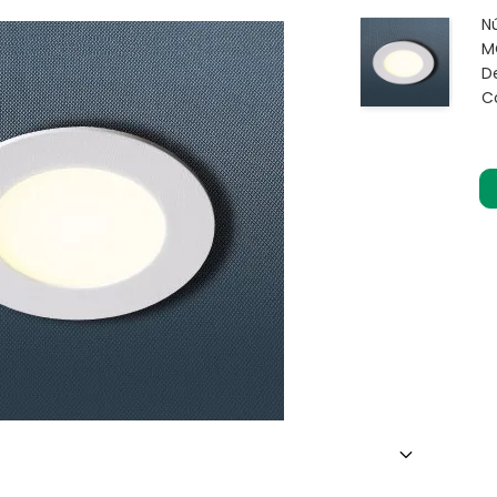
N
M
D
C