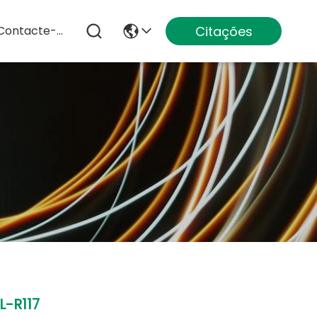
Citações
Contacte-Nos
L-R117