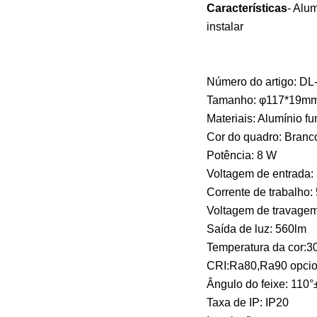
Características
- Alu
instalar
Número do artigo: DL
Tamanho: φ117*19m
Materiais: Alumínio f
Cor do quadro: Branc
Potência: 8 W
Voltagem de entrada:
Corrente de trabalho
Voltagem de travage
Saída de luz: 560lm
Temperatura da cor:
CRI:Ra80,Ra90 opcio
Ângulo do feixe: 110°
Taxa de IP: IP20