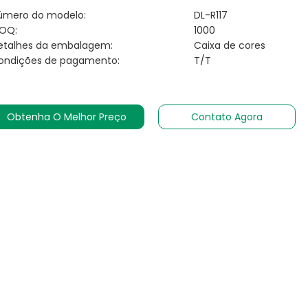
úmero do modelo:
DL-R117
OQ:
1000
etalhes da embalagem:
Caixa de cores
ondições de pagamento:
T/T
Obtenha O Melhor Preço
Contato Agora