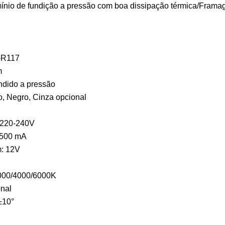
mínio de fundição a pressão com boa dissipação térmica/Frama
-R117
m
undido a pressão
o, Negro, Cinza opcional
 220-240V
: 500 mA
m: 12V
3000/4000/6000K
nal
±10°