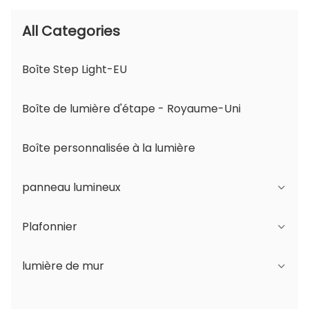
All Categories
Boîte Step Light-EU
Boîte de lumière d'étape - Royaume-Uni
Boîte personnalisée à la lumière
panneau lumineux
Plafonnier
Série JDL
lumière de mur
Série DSDL
Série JCL
Série ASDL
Série de PC
Série B - IP65 Angle réglable du faisceau et