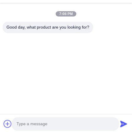
PC-R400
7:08 PM
Good day, what product are you looking for?
Najlepszą cenę
O Nas
Produkty
Skontaktuj Się Z Nami
0086-757-8852-6548
info@vitallighting.com
Polityka prywatności
|
Sitemap
Prawa autorskie © 2026 Vital Lighting CO., Ltd Wszystkie prawa zastrzeżone.