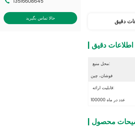
13516608645
حالا تماس بگیرید
ات دقیق
اطلاعات دقیق
محل منبع:
فوشان، چین
قابلیت ارائه:
100000 عدد در ماه
یحات محصول