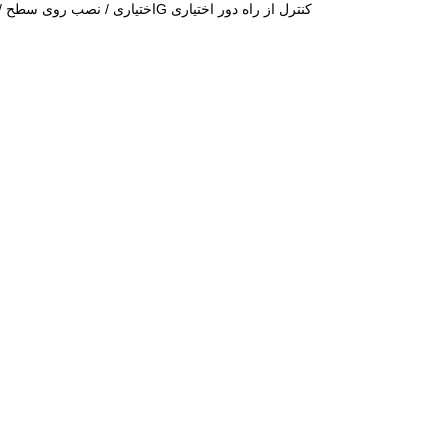
- چشم انداز بدون پیچ / لبه باریک / فقط ضخامت 16 میلی متر / UGR < 19 اختیاری / نصب روی سطح / کمر مرحله ای ،2.4G کنترل از راه دور اختیاری