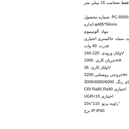
شماره محصول: PC-R500
اندازه:φ485*56mm
مواد: آلومینیوم
، سیاه، خاکستری اختیاری
قدرت: 40 وات
ولتاژ ورودی: 220-240V
جریان کاری: 1000mA
ولتاژ کاری: 36V
خروجی روشنایی:3200lm
CRI:Ra80,Ra90 اختیاری
UGR<19 اختیاری
زاویه پرتو: 110°±10°
نرخ IP:IP40