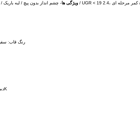
ویژگی ها
رنگ قاب: سفید
دمای رنگ: 3000/4000/6000K