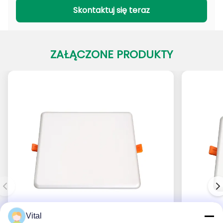
Seria PADL
Seria PACL
Skontaktuj się teraz
ZAŁĄCZONE PRODUKTY
Vital