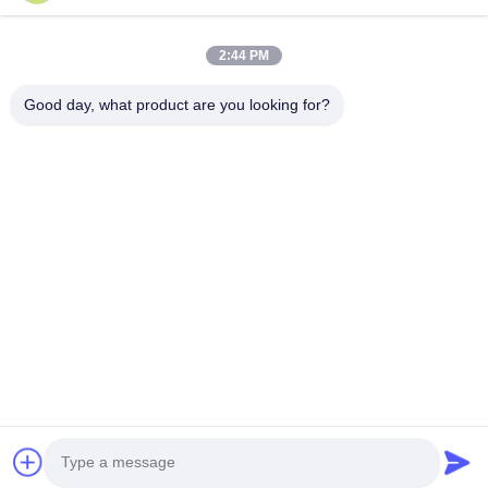
DSDL-S215
2:44 PM
Good day, what product are you looking for?
Najlepszą cenę
O Nas
Produkty
Skontaktuj Się Z Nami
0086-757-8852-6548
info@vitallighting.com
Polityka prywatności
|
Sitemap
Prawa autorskie © 2026 Vital Lighting CO., Ltd Wszystkie prawa zastrzeżone.