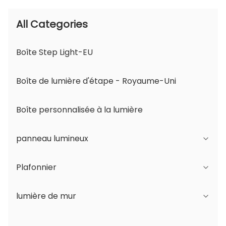
All Categories
Boîte Step Light-EU
Boîte de lumière d'étape - Royaume-Uni
Boîte personnalisée à la lumière
panneau lumineux
Plafonnier
Série JDL
lumière de mur
Série DSDL
Série JCL
Série ASDL
Série de PC
Série B - IP65 Angle réglable du faisceau et