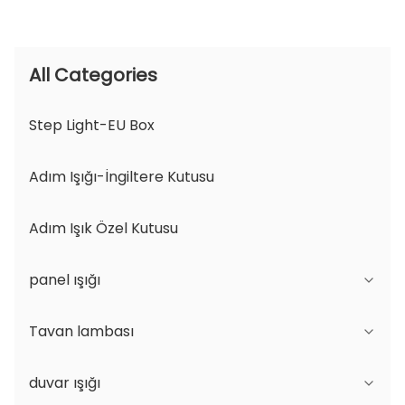
All Categories
Step Light-EU Box
Adım Işığı-İngiltere Kutusu
Adım Işık Özel Kutusu
panel ışığı
Tavan lambası
JDL Serisi
duvar ışığı
DSDL Serisi
JCL Serisi