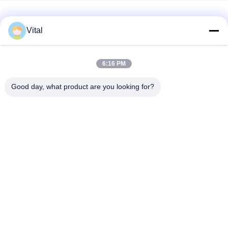
Vital
Bizim Hakkımızda
Ürünler
Bizimle İletişim
0086-757-8852-6548
6:16 PM
info@vitallighting.com
Good day, what product are you looking for?
Gizlilik Politikası
|
Site Haritası
Telif Hakkı © 2026 Vital Lighting CO., Ltd - Tüm haklar saklıdır.