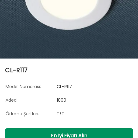
CL-R117
Model Numarası:
CL-R117
Adedi:
1000
Ödeme Şartları:
T/T
En İyi Fiyatı Alın