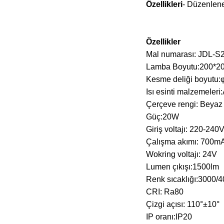
Özellikleri
- Düzenlene
Özellikler
Mal numarası: JDL-S
Lamba Boyutu:200*
Kesme deliği boyut
Isı esinti malzemeler
Çerçeve rengi: Beyaz
Güç:20W
Giriş voltajı: 220-240
Çalışma akımı: 700m
Wokring voltajı: 24V
Lumen çıkışı:1500lm
Renk sıcaklığı:3000/
CRI: Ra80
Çizgi açısı: 110°±10°
IP oranı:IP20