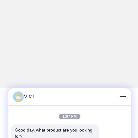
Vital
Hızlı iletişim
1:07 PM
Tel
Good day, what product are you looking 
86-0757-8852-6548
for?