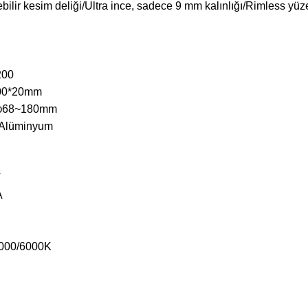
bilir kesim deliği/Ultra ince, sadece 9 mm kalınlığı/Rimless yüz
200
200*20mm
u:φ68~180mm
i:Alüminyum
V
A
4000/6000K