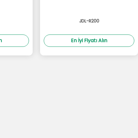
JDL-R200
n
En İyi Fiyatı Alın