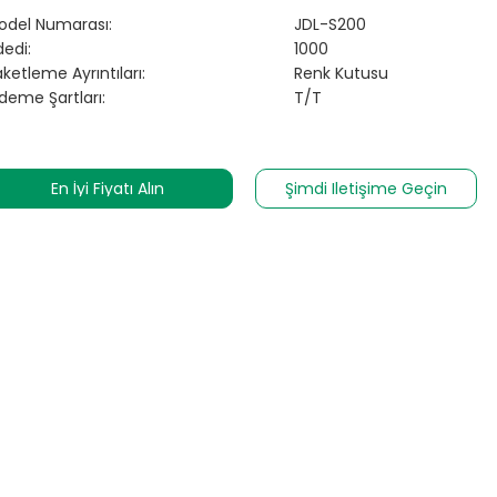
odel Numarası:
JDL-S200
edi:
1000
ketleme Ayrıntıları:
Renk Kutusu
deme Şartları:
T/T
En İyi Fiyatı Alın
Şimdi Iletişime Geçin