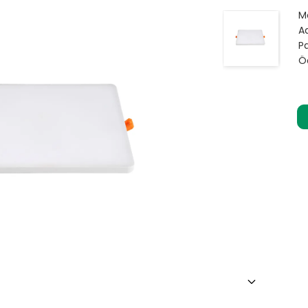
M
Ad
Pa
Ö