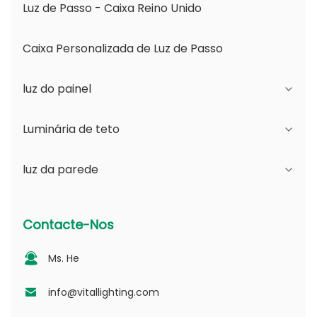
Luz de Passo - Caixa Reino Unido
Caixa Personalizada de Luz de Passo
luz do painel
Luminária de teto
Série JDL
luz da parede
Série DSDL
Série JCL
Série ASDL
Série do PC
Série B - Ângulo de Feixe Ajustável IP65 e
Contacte-Nos
Abertura Mutável
Série MDL
Série fotovoltaica
Ms. He
Série D - Placa de Guia de Luz Pontilhada
Série NSDL
Série PD
info@vitallighting.com