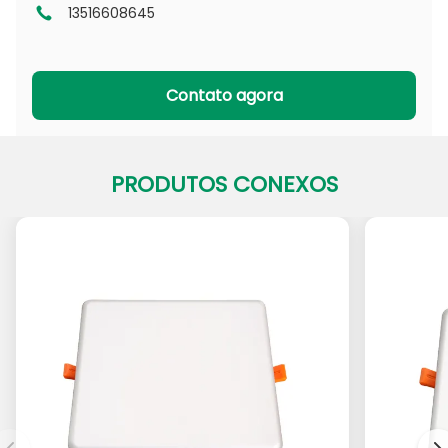
13516608645
Série DL
Série CL
Série PADL
Série PACL
Contato agora
PRODUTOS CONEXOS