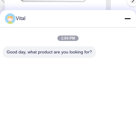
Vital
ASDL-S215
1:04 PM
Good day, what product are you looking for?
Obtenha o melhor preço
Sobre Nós
Produtos
Contacte-Nos
0086-757-8852-6548
info@vitallighting.com