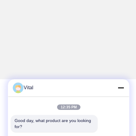
Vital
Contato rápido
12:35 PM
Telefone
Good day, what product are you looking 
86-0757-8852-6548
for?