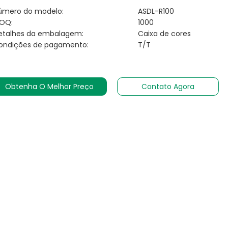
úmero do modelo:
ASDL-R100
OQ:
1000
etalhes da embalagem:
Caixa de cores
ondições de pagamento:
T/T
Obtenha O Melhor Preço
Contato Agora