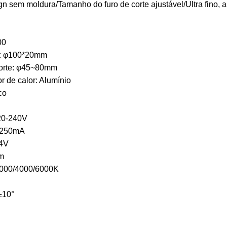
gn sem moldura/Tamanho do furo de corte ajustável/Ultra fino, 
00
a: φ100*20mm
corte: φ45~80mm
r de calor: Alumínio
co
220-240V
: 250mA
24V
lm
 3000/4000/6000K
°±10°