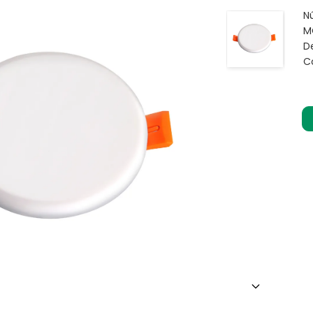
N
M
D
C