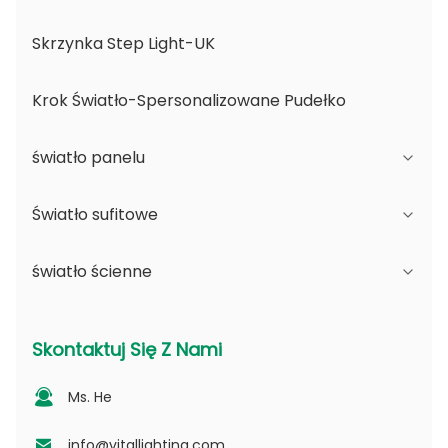
Skrzynka Step Light-UK
Krok Światło-Spersonalizowane Pudełko
światło panelu
Światło sufitowe
Seria JDL
światło ścienne
Seria DSDL
Seria JCL
Seria ASDL
Seria komputerowa
Seria B - IP65 regulowany kąt wiązki i
Skontaktuj Się Z Nami
zmieniająca się otwór
Seria MDL
Seria PV
Ms. He
Seria D - Płytka wskazująca światło kropkowe
Seria NSDL
Seria PD
info@vitallighting.com